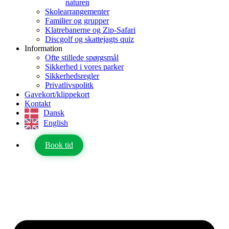
naturen
Skolearrangementer
Familier og grupper
Klatrebanerne og Zip-Safari
Discgolf og skattejagts quiz
Information
Ofte stillede spørgsmål
Sikkerhed i vores parker
Sikkerhedsregler
Privatlivspolitk
Gavekort/klippekort
Kontakt
Dansk
English
Book tid