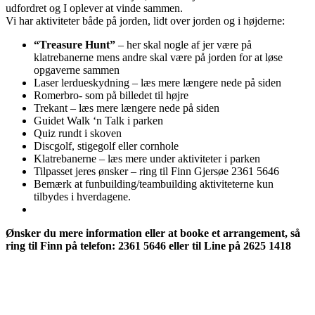
udfordret og I oplever at vinde sammen.
Vi har aktiviteter både på jorden, lidt over jorden og i højderne:
“Treasure Hunt”
– her skal nogle af jer være på
klatrebanerne mens andre skal være på jorden for at løse
opgaverne sammen
Laser lerdueskydning – læs mere længere nede på siden
Romerbro- som på billedet til højre
Trekant – læs mere længere nede på siden
Guidet Walk ‘n Talk i parken
Quiz rundt i skoven
Discgolf, stigegolf eller cornhole
Klatrebanerne – læs mere under aktiviteter i parken
Tilpasset jeres ønsker – ring til Finn Gjersøe 2361 5646
Bemærk at funbuilding/teambuilding aktiviteterne kun
tilbydes i hverdagene.
Ønsker du mere information eller at booke et arrangement, så
ring til Finn på telefon: 2361 5646 eller til Line på 2625 1418