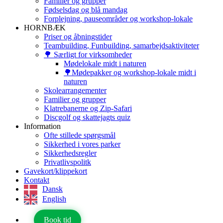
Familier og grupper
Fødselsdag og blå mandag
Forplejning, pauseområder og workshop-lokale
HORNBÆK
Priser og åbningstider
Teambuilding, Funbuilding, samarbejdsaktiviteter
🌳 Særligt for virksomheder
Mødelokale midt i naturen
🌳Mødepakker og workshop-lokale midt i
naturen
Skolearrangementer
Familier og grupper
Klatrebanerne og Zip-Safari
Discgolf og skattejagts quiz
Information
Ofte stillede spørgsmål
Sikkerhed i vores parker
Sikkerhedsregler
Privatlivspolitk
Gavekort/klippekort
Kontakt
Dansk
English
Book tid