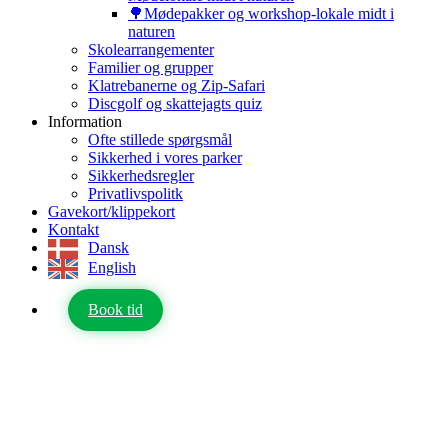
🌳Mødepakker og workshop-lokale midt i
naturen
Skolearrangementer
Familier og grupper
Klatrebanerne og Zip-Safari
Discgolf og skattejagts quiz
Information
Ofte stillede spørgsmål
Sikkerhed i vores parker
Sikkerhedsregler
Privatlivspolitk
Gavekort/klippekort
Kontakt
Dansk
English
Book tid