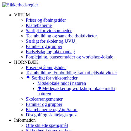
Skip
to
VIRUM
content
Priser og åbningstider
Klatrebanerne
Særligt for virksomheder
Teambuilding og samarbejdsaktiviteter
Særligt for skoler og UVU
Familier og grupper
Fødselsdag og blå mandag
Forplejning, pauseområder og workshop-lokale
HORNBÆK
Priser og åbningstider
Teambuilding, Funbuilding, samarbejdsaktiviteter
🌳 Særligt for virksomheder
Mødelokale midt i naturen
🌳Mødepakker og workshop-lokale midt i
naturen
Skolearrangementer
Familier og grupper
Klatrebanerne og Zip-Safari
Discgolf og skattejagts quiz
Information
Ofte stillede spørgsmål
Sikkerhed i vores parker