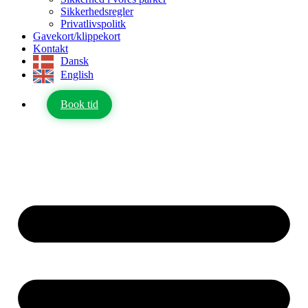
Sikkerhedsregler
Privatlivspolitk
Gavekort/klippekort
Kontakt
Dansk
English
Book tid