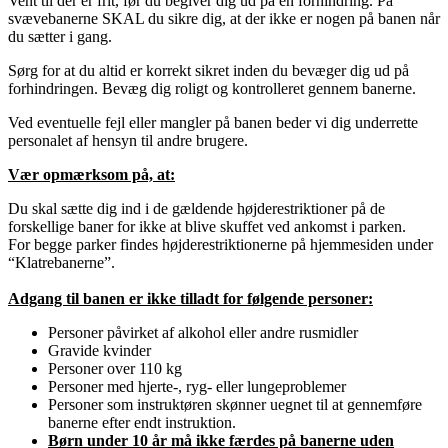
Vent til der er frit, før du begiver dig ud på en forhindring. På
svævebanerne SKAL du sikre dig, at der ikke er nogen på banen når
du sætter i gang.
Sørg for at du altid er korrekt sikret inden du bevæger dig ud på
forhindringen. Bevæg dig roligt og kontrolleret gennem banerne.
Ved eventuelle fejl eller mangler på banen beder vi dig underrette
personalet af hensyn til andre brugere.
Vær opmærksom på, at:
Du skal sætte dig ind i de gældende højderestriktioner på de
forskellige baner for ikke at blive skuffet ved ankomst i parken.
For begge parker findes højderestriktionerne på hjemmesiden under
“Klatrebanerne”.
Adgang til banen er ikke tilladt for følgende personer:
Personer påvirket af alkohol eller andre rusmidler
Gravide kvinder
Personer over 110 kg
Personer med hjerte-, ryg- eller lungeproblemer
Personer som instruktøren skønner uegnet til at gennemføre
banerne efter endt instruktion.
Børn under 10 år må ikke færdes på banerne uden