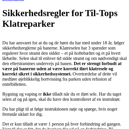
Sikkerhedsregler for Til-Tops
Klatreparker
Du har ansvaret for at du og de børn du har med under 18 år, følger
sikkerhedsreglerne på banerne. Klatreselen har 3 spænder som
regulerer hvor stramt den sidder – et på hoftebæltet og et på hvert
lårbælte. Selen skal til enhver tid sidde stramt og om nødvendigt skal
den efterstrammes undervejs på banen.
Det er strengt forbudt at
være på banerne uden at være korrekt iført klatresele og
korrekt sikret i sikkerhedssystemet.
Overtrædelse af dette vil
medføre øjeblikkelig bortvisning fra parken uden refusion af
entrébilletten.
Rygning og vaping er
ikke
tilladt når du er iført sele. Har du taget
selen af og på igen, skal du have den kontrolleret af en instruktør.
Du har pligt til at følge instruktionen nøje og spørge, hvis noget
fremstår uklart for dig.
Det er kun tilladt at være 1 person på hver forhindring ad gangen.